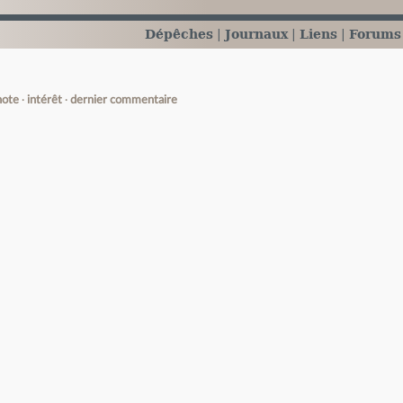
Dépêches
Journaux
Liens
Forums
note
intérêt
dernier commentaire
e