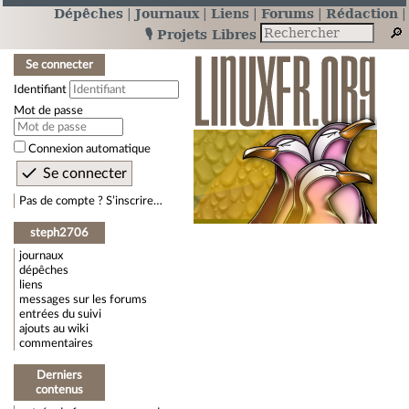
Dépêches
Journaux
Liens
Forums
Rédaction
🎙️ Projets Libres
Se connecter
Identifiant
Mot de passe
Connexion automatique
Pas de compte ? S’inscrire…
steph2706
journaux
dépêches
liens
messages sur les forums
entrées du suivi
ajouts au wiki
commentaires
Derniers
contenus