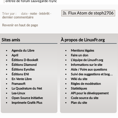
entrée de forum
sauvegarde rsync
Flux Atom de steph2706
Trier par :
date
note
intérêt
dernier commentaire
Revenir en haut de page
Sites amis
À propos de LinuxFr.org
Agenda du Libre
Mentions légales
April
Faire un don
Éditions D-BookeR
L’équipe de LinuxFr.org
Éditions Diamond
Informations sur le site
Éditions Eyrolles
Aide / Foire aux questions
Éditions ENI
Suivi des suggestions et bogues
En Vente Libre
Wiki du site
Framasoft
Règles de modération
La Quadrature du Net
Statistiques
Lea-Linux
API pour le développement
Open Source Initiative
Code source du site
Imprimerie Grafik Plus
Plan du site