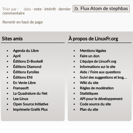
Flux Atom de stephbas
Trier par :
date
note
intérêt
dernier
commentaire
Revenir en haut de page
Sites amis
À propos de LinuxFr.org
Agenda du Libre
Mentions légales
April
Faire un don
Éditions D-BookeR
L’équipe de LinuxFr.org
Éditions Diamond
Informations sur le site
Éditions Eyrolles
Aide / Foire aux questions
Éditions ENI
Suivi des suggestions et bogues
En Vente Libre
Wiki du site
Framasoft
Règles de modération
La Quadrature du Net
Statistiques
Lea-Linux
API pour le développement
Open Source Initiative
Code source du site
Imprimerie Grafik Plus
Plan du site