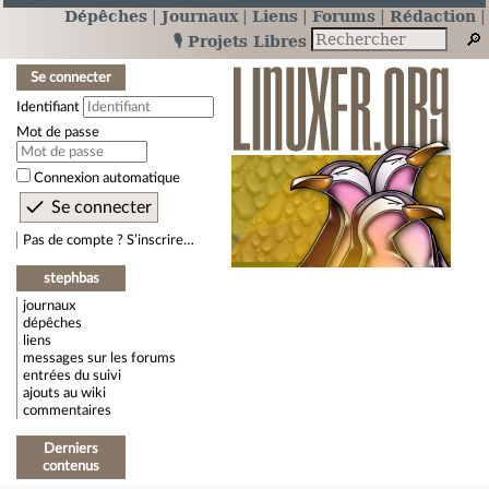
Dépêches
Journaux
Liens
Forums
Rédaction
🎙️ Projets Libres
Se connecter
Identifiant
Mot de passe
Connexion automatique
Pas de compte ? S’inscrire…
stephbas
journaux
dépêches
liens
messages sur les forums
entrées du suivi
ajouts au wiki
commentaires
Derniers
contenus