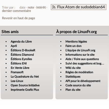
Flux Atom de sudodebian64
Trier par :
date
note
intérêt
dernier commentaire
Revenir en haut de page
Sites amis
À propos de LinuxFr.org
Agenda du Libre
Mentions légales
April
Faire un don
Éditions D-BookeR
L’équipe de LinuxFr.org
Éditions Diamond
Informations sur le site
Éditions Eyrolles
Aide / Foire aux questions
Éditions ENI
Suivi des suggestions et bogues
En Vente Libre
Wiki du site
Framasoft
Règles de modération
La Quadrature du Net
Statistiques
Lea-Linux
API pour le développement
Open Source Initiative
Code source du site
Imprimerie Grafik Plus
Plan du site