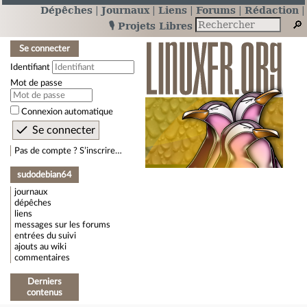
Dépêches
Journaux
Liens
Forums
Rédaction
🎙️ Projets Libres
Se connecter
Identifiant
Mot de passe
Connexion automatique
Pas de compte ? S’inscrire…
sudodebian64
journaux
dépêches
liens
messages sur les forums
entrées du suivi
ajouts au wiki
commentaires
Derniers
contenus