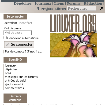
Dépêches
Journaux
Liens
Forums
Rédaction
🎙️ Projets Libres
Se connecter
Identifiant
Mot de passe
Connexion automatique
Pas de compte ? S’inscrire…
SvenSND
journaux
dépêches
liens
messages sur les forums
entrées du suivi
ajouts au wiki
commentaires
Derniers
contenus