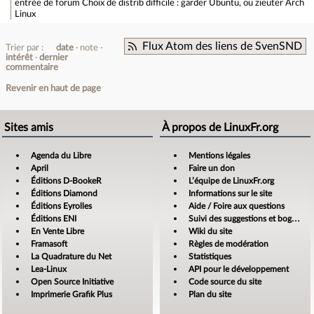
entrée de forum
Choix de distrib difficile : garder Ubuntu, ou zieuter Arch
Linux
Flux Atom des liens de SvenSND
Trier par :
date
note
intérêt
dernier
commentaire
Revenir en haut de page
Sites amis
À propos de LinuxFr.org
Agenda du Libre
Mentions légales
April
Faire un don
Éditions D-BookeR
L’équipe de LinuxFr.org
Éditions Diamond
Informations sur le site
Éditions Eyrolles
Aide / Foire aux questions
Éditions ENI
Suivi des suggestions et bogues
En Vente Libre
Wiki du site
Framasoft
Règles de modération
La Quadrature du Net
Statistiques
Lea-Linux
API pour le développement
Open Source Initiative
Code source du site
Imprimerie Grafik Plus
Plan du site