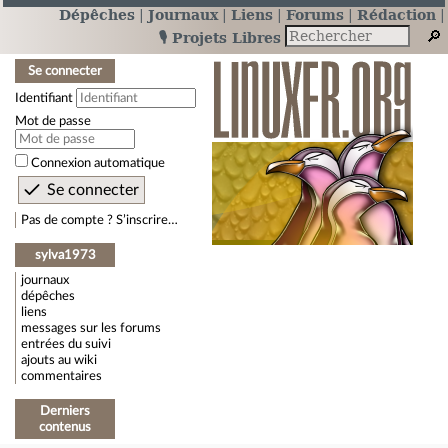
Dépêches
Journaux
Liens
Forums
Rédaction
🎙️ Projets Libres
Se connecter
Identifiant
Mot de passe
Connexion automatique
Pas de compte ? S’inscrire…
sylva1973
journaux
dépêches
liens
messages sur les forums
entrées du suivi
ajouts au wiki
commentaires
Derniers
contenus