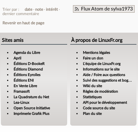
Flux Atom de sylva1973
Trier par :
date
note
intérêt
dernier commentaire
Revenir en haut de page
Sites amis
À propos de LinuxFr.org
Agenda du Libre
Mentions légales
April
Faire un don
Éditions D-BookeR
L’équipe de LinuxFr.org
Éditions Diamond
Informations sur le site
Éditions Eyrolles
Aide / Foire aux questions
Éditions ENI
Suivi des suggestions et bogues
En Vente Libre
Wiki du site
Framasoft
Règles de modération
La Quadrature du Net
Statistiques
Lea-Linux
API pour le développement
Open Source Initiative
Code source du site
Imprimerie Grafik Plus
Plan du site