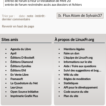
entrée de forum
Erreur à l'installation de Mint 20
entrée de forum
restreindre accès aux dossiers et fichiers
Flux Atom de Sylvain37
Trier par :
date
note
intérêt
dernier commentaire
Revenir en haut de page
Sites amis
À propos de LinuxFr.org
Agenda du Libre
Mentions légales
April
Faire un don
Éditions D-BookeR
L’équipe de LinuxFr.org
Éditions Diamond
Informations sur le site
Éditions Eyrolles
Aide / Foire aux questions
Éditions ENI
Suivi des suggestions et bogues
En Vente Libre
Wiki du site
Framasoft
Règles de modération
La Quadrature du Net
Statistiques
Lea-Linux
API pour le développement
Open Source Initiative
Code source du site
Imprimerie Grafik Plus
Plan du site