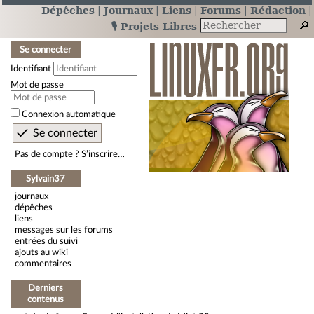
Dépêches
Journaux
Liens
Forums
Rédaction
🎙️ Projets Libres
Se connecter
Identifiant
Mot de passe
Connexion automatique
Pas de compte ? S’inscrire…
Sylvain37
journaux
dépêches
liens
messages sur les forums
entrées du suivi
ajouts au wiki
commentaires
Derniers
contenus