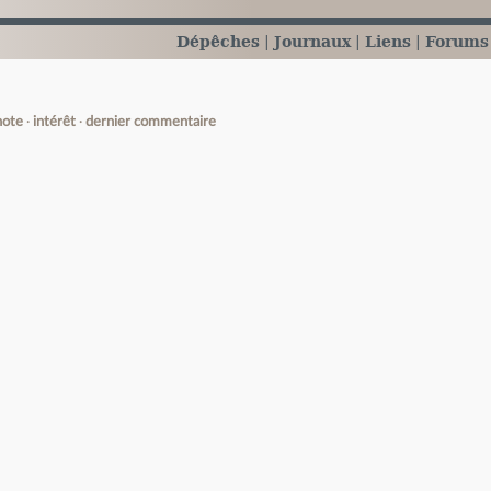
Dépêches
Journaux
Liens
Forums
note
intérêt
dernier commentaire
e