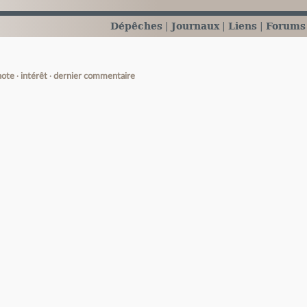
Dépêches
Journaux
Liens
Forums
note
intérêt
dernier commentaire
e