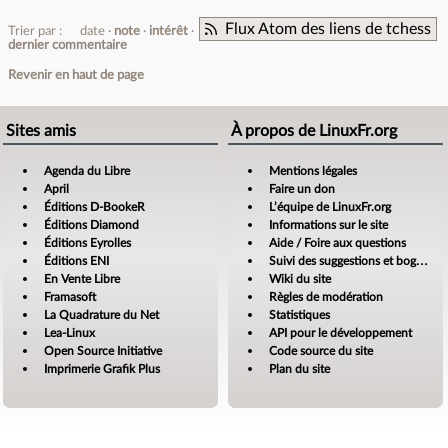
Flux Atom des liens de tchess
Trier par :
date
note
intérêt
dernier commentaire
Revenir en haut de page
Sites amis
À propos de LinuxFr.org
Agenda du Libre
Mentions légales
April
Faire un don
Éditions D-BookeR
L’équipe de LinuxFr.org
Éditions Diamond
Informations sur le site
Éditions Eyrolles
Aide / Foire aux questions
Éditions ENI
Suivi des suggestions et bogues
En Vente Libre
Wiki du site
Framasoft
Règles de modération
La Quadrature du Net
Statistiques
Lea-Linux
API pour le développement
Open Source Initiative
Code source du site
Imprimerie Grafik Plus
Plan du site