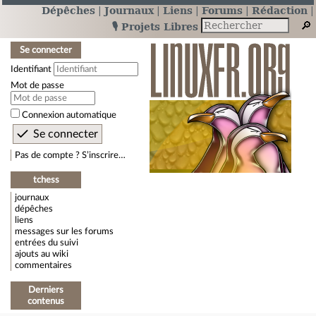
Dépêches
Journaux
Liens
Forums
Rédaction
🎙️ Projets Libres
Se connecter
Identifiant
Mot de passe
Connexion automatique
Pas de compte ? S’inscrire…
tchess
journaux
dépêches
liens
messages sur les forums
entrées du suivi
ajouts au wiki
commentaires
Derniers
contenus