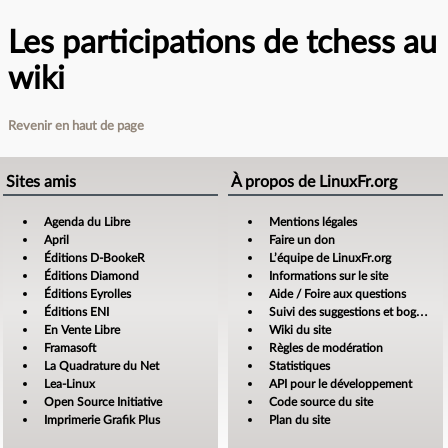
Les participations de tchess au
wiki
Revenir en haut de page
Sites amis
À propos de LinuxFr.org
Agenda du Libre
Mentions légales
April
Faire un don
Éditions D-BookeR
L’équipe de LinuxFr.org
Éditions Diamond
Informations sur le site
Éditions Eyrolles
Aide / Foire aux questions
Éditions ENI
Suivi des suggestions et bogues
En Vente Libre
Wiki du site
Framasoft
Règles de modération
La Quadrature du Net
Statistiques
Lea-Linux
API pour le développement
Open Source Initiative
Code source du site
Imprimerie Grafik Plus
Plan du site