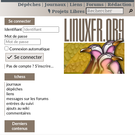
Dépêches
Journaux
Liens
Forums
Rédaction
🎙️ Projets Libres
Se connecter
Identifiant
Mot de passe
Connexion automatique
Pas de compte ? S’inscrire…
tchess
journaux
dépêches
liens
messages sur les forums
entrées du suivi
ajouts au wiki
commentaires
Derniers
contenus