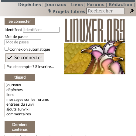
Dépêches
Journaux
Liens
Forums
Rédaction
🎙️ Projets Libres
Se connecter
Identifiant
Mot de passe
Connexion automatique
Pas de compte ? S’inscrire…
tfigard
journaux
dépêches
liens
messages sur les forums
entrées du suivi
ajouts au wiki
commentaires
Derniers
contenus