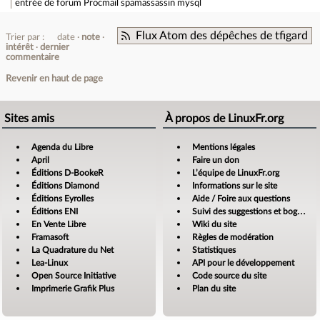
entrée de forum
Procmail spamassassin mysql
Flux Atom des dépêches de tfigard
Trier par :
date
note
intérêt
dernier
commentaire
Revenir en haut de page
Sites amis
À propos de LinuxFr.org
Agenda du Libre
Mentions légales
April
Faire un don
Éditions D-BookeR
L’équipe de LinuxFr.org
Éditions Diamond
Informations sur le site
Éditions Eyrolles
Aide / Foire aux questions
Éditions ENI
Suivi des suggestions et bogues
En Vente Libre
Wiki du site
Framasoft
Règles de modération
La Quadrature du Net
Statistiques
Lea-Linux
API pour le développement
Open Source Initiative
Code source du site
Imprimerie Grafik Plus
Plan du site