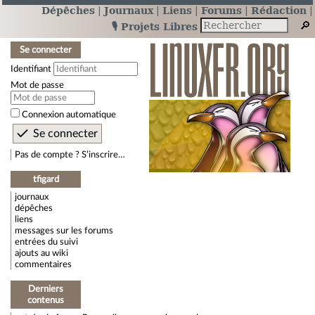
Dépêches
Journaux
Liens
Forums
Rédaction
🎙️ Projets Libres
Se connecter
Identifiant
Mot de passe
Connexion automatique
Pas de compte ? S’inscrire…
tfigard
journaux
dépêches
liens
messages sur les forums
entrées du suivi
ajouts au wiki
commentaires
Derniers
contenus