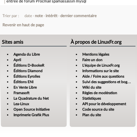
entrée de forum
Procmail spamassassin mysql
Trier par :
date
note
intérêt
dernier commentaire
Revenir en haut de page
Sites amis
À propos de LinuxFr.org
Agenda du Libre
Mentions légales
April
Faire un don
Éditions D-BookeR
L’équipe de LinuxFr.org
Éditions Diamond
Informations sur le site
Éditions Eyrolles
Aide / Foire aux questions
Éditions ENI
Suivi des suggestions et bogues
En Vente Libre
Wiki du site
Framasoft
Règles de modération
La Quadrature du Net
Statistiques
Lea-Linux
API pour le développement
Open Source Initiative
Code source du site
Imprimerie Grafik Plus
Plan du site