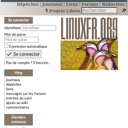
Dépêches
Journaux
Liens
Forums
Rédaction
🎙️ Projets Libres
Se connecter
Identifiant
Mot de passe
Connexion automatique
Pas de compte ? S’inscrire…
tfing
journaux
dépêches
liens
messages sur les forums
entrées du suivi
ajouts au wiki
commentaires
Derniers
contenus