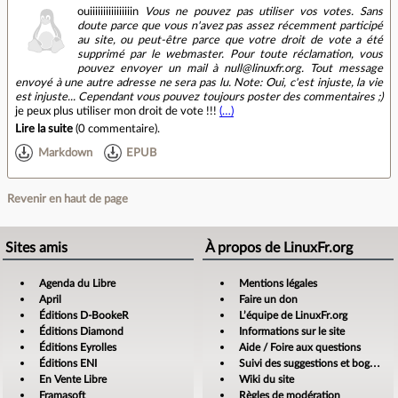
ouiiiiiiiiiiiiiiiin
Vous ne pouvez pas utiliser vos votes. Sans
doute parce que vous n'avez pas assez récemment participé
au site, ou peut-être parce que votre droit de vote a été
supprimé par le webmaster. Pour toute réclamation, vous
pouvez envoyer un mail à null@linuxfr.org. Tout message
envoyé à une autre adresse ne sera pas lu. Note: Oui, c'est injuste, la vie
est injuste... Cependant vous pouvez toujours poster des commentaires ;)
je peux plus utiliser mon droit de vote !!!
(…)
Lire la suite
(
0 commentaire
).
Markdown
EPUB
Revenir en haut de page
Sites amis
À propos de LinuxFr.org
Agenda du Libre
Mentions légales
April
Faire un don
Éditions D-BookeR
L’équipe de LinuxFr.org
Éditions Diamond
Informations sur le site
Éditions Eyrolles
Aide / Foire aux questions
Éditions ENI
Suivi des suggestions et bogues
En Vente Libre
Wiki du site
Framasoft
Règles de modération