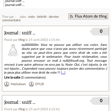
journal
sniff ...
journal
sniff ...
Flux Atom de tfing
Trier par :
date
note
intérêt
dernier
commentaire
0
Journal
sniff ...
Posté par
tfing
le 25 avril 2003 à 15:44
.
ouiiiiiiiiiiiiiiiin
Vous ne pouvez pas utiliser vos votes. Sans
doute parce que vous n'avez pas assez récemment participé
au site, ou peut-être parce que votre droit de vote a été
supprimé par le webmaster. Pour toute réclamation, vous
pouvez envoyer un mail à null@linuxfr.org. Tout message
envoyé à une autre adresse ne sera pas lu. Note: Oui, c'est injuste, la vie
est injuste... Cependant vous pouvez toujours poster des commentaires ;)
je peux plus utiliser mon droit de vote !!!
(…)
Lire la suite
(
3 commentaires
).
Markdown
EPUB
0
Journal
sniff ...
Posté par
tfing
le 25 avril 2003 à 15:42
.