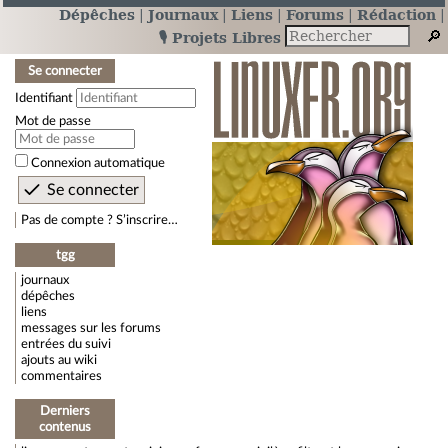
Dépêches
Journaux
Liens
Forums
Rédaction
🎙️ Projets Libres
Se connecter
Identifiant
Mot de passe
Connexion automatique
Pas de compte ? S’inscrire…
tgg
journaux
dépêches
liens
messages sur les forums
entrées du suivi
ajouts au wiki
commentaires
Derniers
contenus