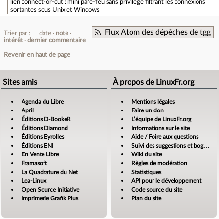
lien
connect-or-cut : mini pare-feu sans privilège filtrant les connexions
sortantes sous Unix et Windows
Flux Atom des dépêches de tgg
Trier par :
date
note
intérêt
dernier commentaire
Revenir en haut de page
Sites amis
À propos de LinuxFr.org
Agenda du Libre
Mentions légales
April
Faire un don
Éditions D-BookeR
L’équipe de LinuxFr.org
Éditions Diamond
Informations sur le site
Éditions Eyrolles
Aide / Foire aux questions
Éditions ENI
Suivi des suggestions et bogues
En Vente Libre
Wiki du site
Framasoft
Règles de modération
La Quadrature du Net
Statistiques
Lea-Linux
API pour le développement
Open Source Initiative
Code source du site
Imprimerie Grafik Plus
Plan du site