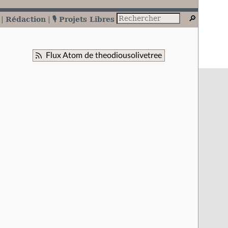
Rédaction
🎙️ Projets Libres
Flux Atom de theodiousolivetree