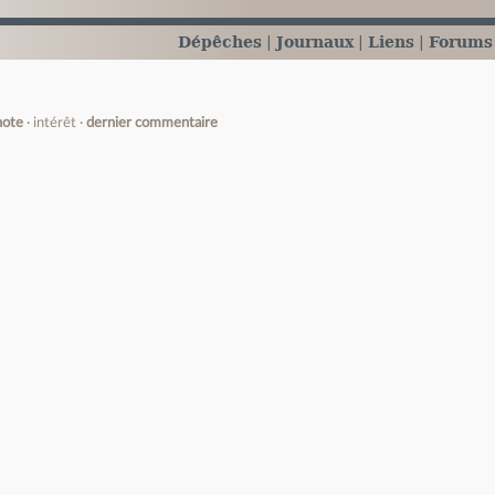
Dépêches
Journaux
Liens
Forums
note
intérêt
dernier commentaire
e