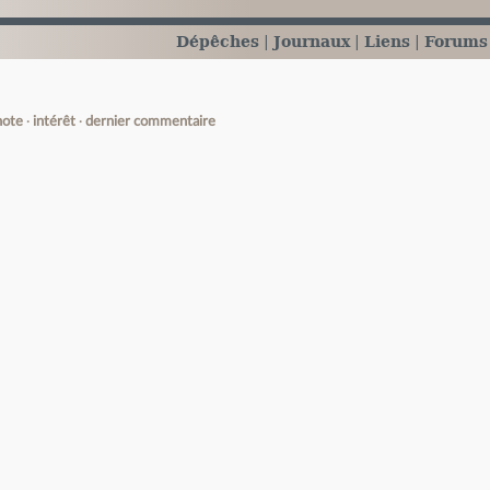
Dépêches
Journaux
Liens
Forums
note
intérêt
dernier commentaire
e