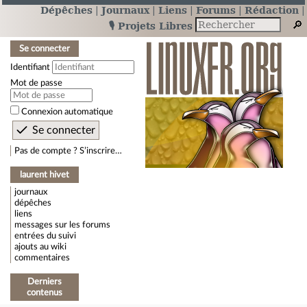
Dépêches
Journaux
Liens
Forums
Rédaction
🎙️ Projets Libres
Se connecter
Identifiant
Mot de passe
Connexion automatique
Pas de compte ? S’inscrire…
laurent hivet
journaux
dépêches
liens
messages sur les forums
entrées du suivi
ajouts au wiki
commentaires
Derniers
contenus