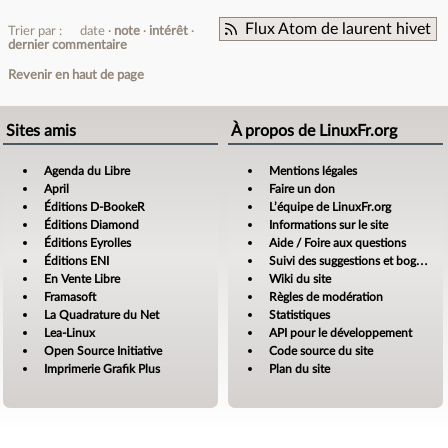
Flux Atom de laurent hivet
Trier par :
date
note
intérêt
dernier commentaire
Revenir en haut de page
Sites amis
À propos de LinuxFr.org
Agenda du Libre
Mentions légales
April
Faire un don
Éditions D-BookeR
L’équipe de LinuxFr.org
Éditions Diamond
Informations sur le site
Éditions Eyrolles
Aide / Foire aux questions
Éditions ENI
Suivi des suggestions et bogues
En Vente Libre
Wiki du site
Framasoft
Règles de modération
La Quadrature du Net
Statistiques
Lea-Linux
API pour le développement
Open Source Initiative
Code source du site
Imprimerie Grafik Plus
Plan du site