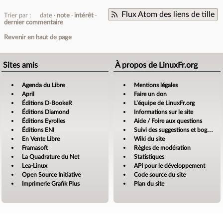
Flux Atom des liens de tille
Trier par :
date
note
intérêt
dernier commentaire
Revenir en haut de page
Sites amis
À propos de LinuxFr.org
Agenda du Libre
Mentions légales
April
Faire un don
Éditions D-BookeR
L’équipe de LinuxFr.org
Éditions Diamond
Informations sur le site
Éditions Eyrolles
Aide / Foire aux questions
Éditions ENI
Suivi des suggestions et bogues
En Vente Libre
Wiki du site
Framasoft
Règles de modération
La Quadrature du Net
Statistiques
Lea-Linux
API pour le développement
Open Source Initiative
Code source du site
Imprimerie Grafik Plus
Plan du site