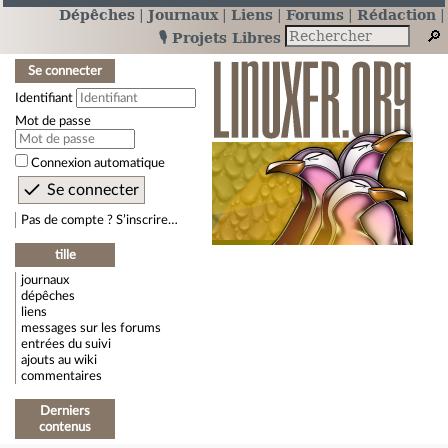
Dépêches
Journaux
Liens
Forums
Rédaction
🎙️ Projets Libres
Se connecter
Identifiant
Mot de passe
Connexion automatique
Pas de compte ? S’inscrire…
tille
journaux
dépêches
liens
messages sur les forums
entrées du suivi
ajouts au wiki
commentaires
Derniers
contenus