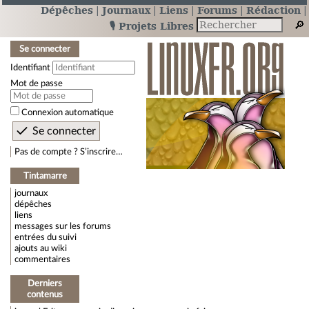
Dépêches
Journaux
Liens
Forums
Rédaction
🎙️ Projets Libres
Se connecter
Identifiant
Mot de passe
Connexion automatique
Pas de compte ? S’inscrire…
Tintamarre
journaux
dépêches
liens
messages sur les forums
entrées du suivi
ajouts au wiki
commentaires
Derniers
contenus