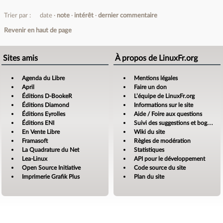
Trier par :
date
note
intérêt
dernier commentaire
Revenir en haut de page
Sites amis
À propos de LinuxFr.org
Agenda du Libre
Mentions légales
April
Faire un don
Éditions D-BookeR
L’équipe de LinuxFr.org
Éditions Diamond
Informations sur le site
Éditions Eyrolles
Aide / Foire aux questions
Éditions ENI
Suivi des suggestions et bogues
En Vente Libre
Wiki du site
Framasoft
Règles de modération
La Quadrature du Net
Statistiques
Lea-Linux
API pour le développement
Open Source Initiative
Code source du site
Imprimerie Grafik Plus
Plan du site