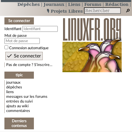
Dépêches
Journaux
Liens
Forums
Rédaction
🎙️ Projets Libres
Se connecter
Identifiant
Mot de passe
Connexion automatique
Pas de compte ? S’inscrire…
tipic
journaux
dépêches
liens
messages sur les forums
entrées du suivi
ajouts au wiki
commentaires
Derniers
contenus