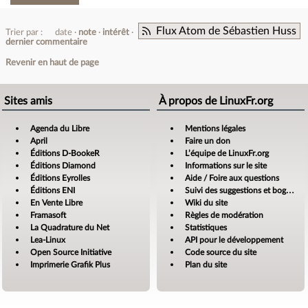
Flux Atom de Sébastien Huss
Trier par :
date
note
intérêt
dernier commentaire
Revenir en haut de page
Sites amis
À propos de LinuxFr.org
Agenda du Libre
Mentions légales
April
Faire un don
Éditions D-BookeR
L’équipe de LinuxFr.org
Éditions Diamond
Informations sur le site
Éditions Eyrolles
Aide / Foire aux questions
Éditions ENI
Suivi des suggestions et bogues
En Vente Libre
Wiki du site
Framasoft
Règles de modération
La Quadrature du Net
Statistiques
Lea-Linux
API pour le développement
Open Source Initiative
Code source du site
Imprimerie Grafik Plus
Plan du site