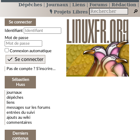
Dépêches
Journaux
Liens
Forums
Rédaction
🎙️ Projets Libres
Se connecter
Identifiant
Mot de passe
Connexion automatique
Pas de compte ? S’inscrire…
Sébastien
Huss
journaux
dépêches
liens
messages sur les forums
entrées du suivi
ajouts au wiki
commentaires
Derniers
contenus