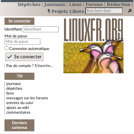
Dépêches
Journaux
Liens
Forums
Rédaction
🎙️ Projets Libres
Se connecter
Identifiant
Mot de passe
Connexion automatique
Pas de compte ? S’inscrire…
Titi
journaux
dépêches
liens
messages sur les forums
entrées du suivi
ajouts au wiki
commentaires
Derniers
contenus