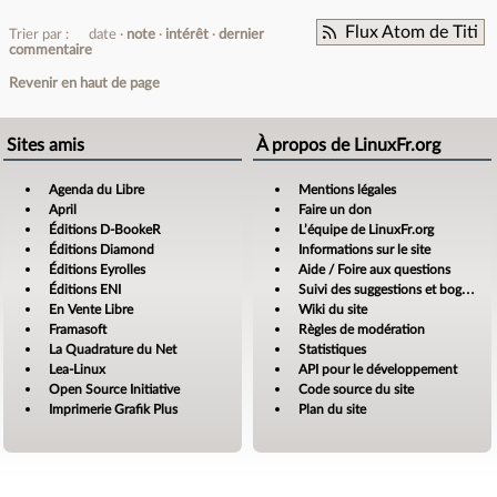
Flux Atom de Titi
Trier par :
date
note
intérêt
dernier
commentaire
Revenir en haut de page
Sites amis
À propos de LinuxFr.org
Agenda du Libre
Mentions légales
April
Faire un don
Éditions D-BookeR
L’équipe de LinuxFr.org
Éditions Diamond
Informations sur le site
Éditions Eyrolles
Aide / Foire aux questions
Éditions ENI
Suivi des suggestions et bogues
En Vente Libre
Wiki du site
Framasoft
Règles de modération
La Quadrature du Net
Statistiques
Lea-Linux
API pour le développement
Open Source Initiative
Code source du site
Imprimerie Grafik Plus
Plan du site