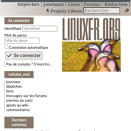
Dépêches
Journaux
Liens
Forums
Rédaction
🎙️ Projets Libres
Se connecter
Identifiant
Mot de passe
Connexion automatique
Pas de compte ? S’inscrire…
toitoine_met
journaux
dépêches
liens
messages sur les forums
entrées du suivi
ajouts au wiki
commentaires
Derniers
contenus