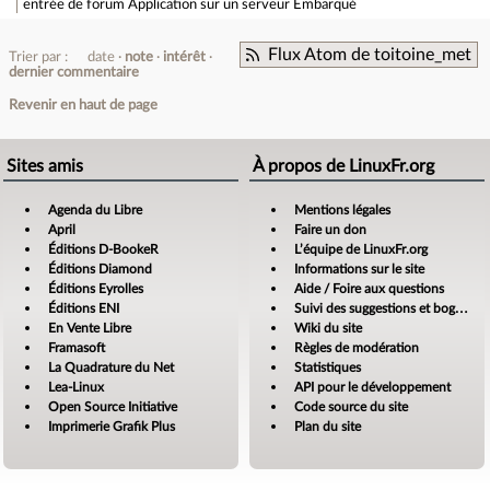
entrée de forum
Application sur un serveur Embarqué
Flux Atom de toitoine_met
Trier par :
date
note
intérêt
dernier commentaire
Revenir en haut de page
Sites amis
À propos de LinuxFr.org
Agenda du Libre
Mentions légales
April
Faire un don
Éditions D-BookeR
L’équipe de LinuxFr.org
Éditions Diamond
Informations sur le site
Éditions Eyrolles
Aide / Foire aux questions
Éditions ENI
Suivi des suggestions et bogues
En Vente Libre
Wiki du site
Framasoft
Règles de modération
La Quadrature du Net
Statistiques
Lea-Linux
API pour le développement
Open Source Initiative
Code source du site
Imprimerie Grafik Plus
Plan du site