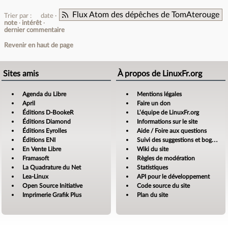
Flux Atom des dépêches de TomAterouge
Trier par :
date
note
intérêt
dernier commentaire
Revenir en haut de page
Sites amis
À propos de LinuxFr.org
Agenda du Libre
Mentions légales
April
Faire un don
Éditions D-BookeR
L’équipe de LinuxFr.org
Éditions Diamond
Informations sur le site
Éditions Eyrolles
Aide / Foire aux questions
Éditions ENI
Suivi des suggestions et bogues
En Vente Libre
Wiki du site
Framasoft
Règles de modération
La Quadrature du Net
Statistiques
Lea-Linux
API pour le développement
Open Source Initiative
Code source du site
Imprimerie Grafik Plus
Plan du site