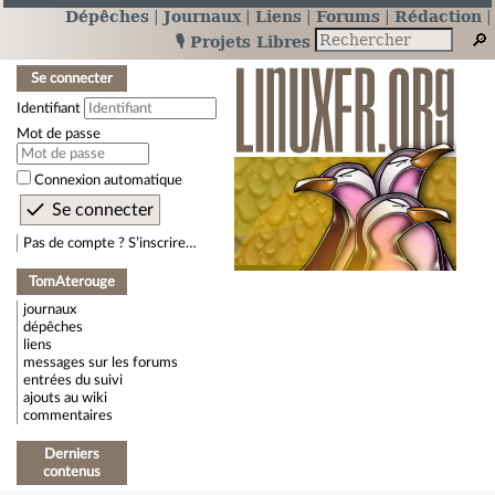
Dépêches
Journaux
Liens
Forums
Rédaction
🎙️ Projets Libres
Se connecter
Identifiant
Mot de passe
Connexion automatique
Pas de compte ? S’inscrire…
TomAterouge
journaux
dépêches
liens
messages sur les forums
entrées du suivi
ajouts au wiki
commentaires
Derniers
contenus