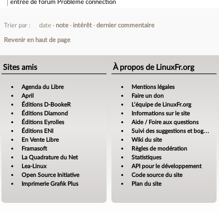
entrée de forum
Problème connection
Trier par :
date
note
intérêt
dernier commentaire
Revenir en haut de page
Sites amis
À propos de LinuxFr.org
Agenda du Libre
Mentions légales
April
Faire un don
Éditions D-BookeR
L’équipe de LinuxFr.org
Éditions Diamond
Informations sur le site
Éditions Eyrolles
Aide / Foire aux questions
Éditions ENI
Suivi des suggestions et bogues
En Vente Libre
Wiki du site
Framasoft
Règles de modération
La Quadrature du Net
Statistiques
Lea-Linux
API pour le développement
Open Source Initiative
Code source du site
Imprimerie Grafik Plus
Plan du site