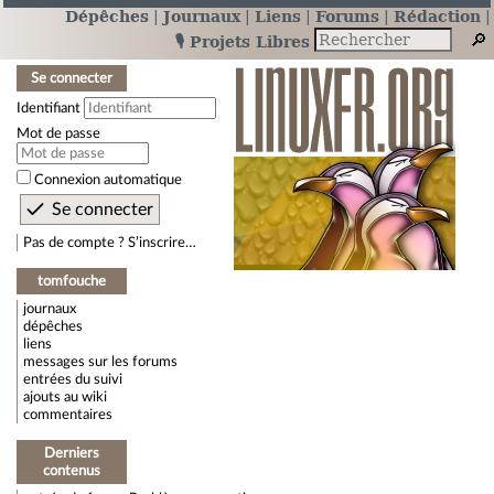
Dépêches
Journaux
Liens
Forums
Rédaction
🎙️ Projets Libres
Se connecter
Identifiant
Mot de passe
Connexion automatique
Pas de compte ? S’inscrire…
tomfouche
journaux
dépêches
liens
messages sur les forums
entrées du suivi
ajouts au wiki
commentaires
Derniers
contenus