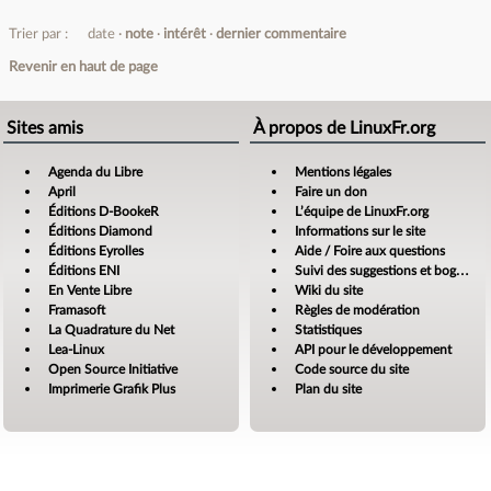
Trier par :
date
note
intérêt
dernier commentaire
Revenir en haut de page
Sites amis
À propos de LinuxFr.org
Agenda du Libre
Mentions légales
April
Faire un don
Éditions D-BookeR
L’équipe de LinuxFr.org
Éditions Diamond
Informations sur le site
Éditions Eyrolles
Aide / Foire aux questions
Éditions ENI
Suivi des suggestions et bogues
En Vente Libre
Wiki du site
Framasoft
Règles de modération
La Quadrature du Net
Statistiques
Lea-Linux
API pour le développement
Open Source Initiative
Code source du site
Imprimerie Grafik Plus
Plan du site