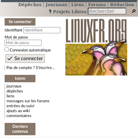
Dépêches
Journaux
Liens
Forums
Rédaction
🎙️ Projets Libres
Se connecter
Identifiant
Mot de passe
Connexion automatique
Pas de compte ? S’inscrire…
tomm
journaux
dépêches
liens
messages sur les forums
entrées du suivi
ajouts au wiki
commentaires
Derniers
contenus