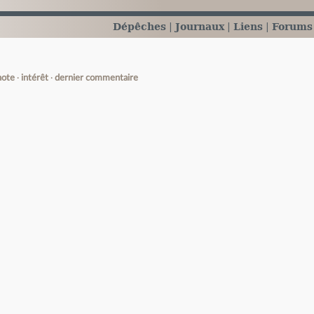
Dépêches
Journaux
Liens
Forums
note
intérêt
dernier commentaire
e