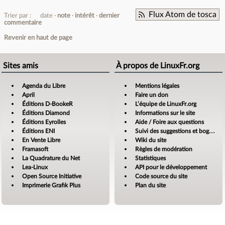
Flux Atom de tosca
Trier par :
date
note
intérêt
dernier
commentaire
Revenir en haut de page
Sites amis
À propos de LinuxFr.org
Agenda du Libre
Mentions légales
April
Faire un don
Éditions D-BookeR
L’équipe de LinuxFr.org
Éditions Diamond
Informations sur le site
Éditions Eyrolles
Aide / Foire aux questions
Éditions ENI
Suivi des suggestions et bogues
En Vente Libre
Wiki du site
Framasoft
Règles de modération
La Quadrature du Net
Statistiques
Lea-Linux
API pour le développement
Open Source Initiative
Code source du site
Imprimerie Grafik Plus
Plan du site