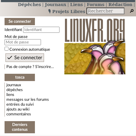
Dépêches
Journaux
Liens
Forums
Rédaction
🎙️ Projets Libres
Se connecter
Identifiant
Mot de passe
Connexion automatique
Pas de compte ? S’inscrire…
tosca
journaux
dépêches
liens
messages sur les forums
entrées du suivi
ajouts au wiki
commentaires
Derniers
contenus