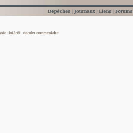
Dépêches
Journaux
Liens
Forums
note
intérêt
dernier commentaire
e