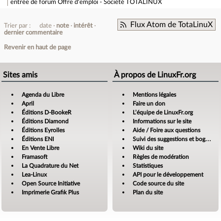
entrée de forum
Offre d'emploi - Société TOTALINUX
Flux Atom de TotaLinuX
Trier par :
date
note
intérêt
dernier commentaire
Revenir en haut de page
Sites amis
À propos de LinuxFr.org
Agenda du Libre
Mentions légales
April
Faire un don
Éditions D-BookeR
L’équipe de LinuxFr.org
Éditions Diamond
Informations sur le site
Éditions Eyrolles
Aide / Foire aux questions
Éditions ENI
Suivi des suggestions et bogues
En Vente Libre
Wiki du site
Framasoft
Règles de modération
La Quadrature du Net
Statistiques
Lea-Linux
API pour le développement
Open Source Initiative
Code source du site
Imprimerie Grafik Plus
Plan du site