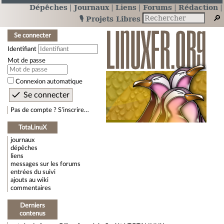
Dépêches
Journaux
Liens
Forums
Rédaction
🎙️ Projets Libres
Se connecter
Identifiant
Mot de passe
Connexion automatique
Pas de compte ? S’inscrire…
TotaLinuX
journaux
dépêches
liens
messages sur les forums
entrées du suivi
ajouts au wiki
commentaires
Derniers
contenus