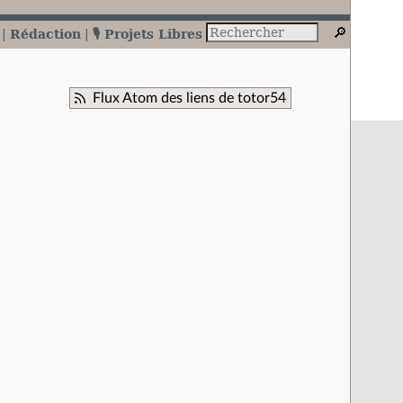
Rédaction
🎙️ Projets Libres
Flux Atom des liens de totor54