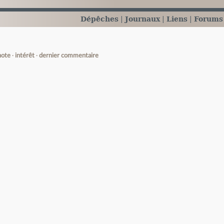
Dépêches
Journaux
Liens
Forums
note
intérêt
dernier commentaire
e