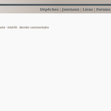
Dépêches
Journaux
Liens
Forums
note
intérêt
dernier commentaire
e