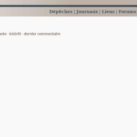
Dépêches
Journaux
Liens
Forums
note
intérêt
dernier commentaire
e