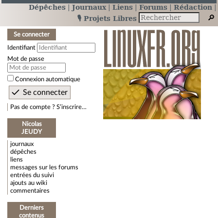
Dépêches
Journaux
Liens
Forums
Rédaction
🎙️ Projets Libres
Se connecter
Identifiant
Mot de passe
Connexion automatique
Pas de compte ? S’inscrire…
Nicolas
JEUDY
journaux
dépêches
liens
messages sur les forums
entrées du suivi
ajouts au wiki
commentaires
Derniers
contenus