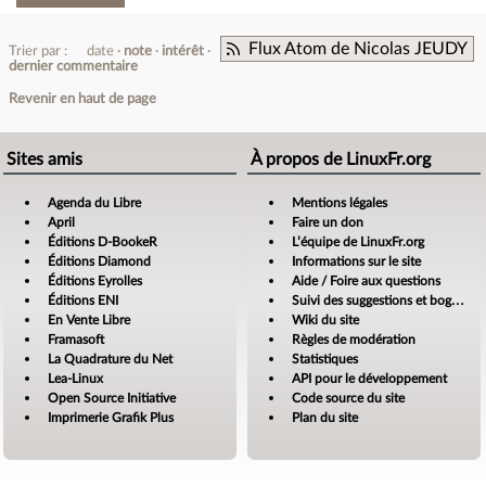
Flux Atom de Nicolas JEUDY
Trier par :
date
note
intérêt
dernier commentaire
Revenir en haut de page
Sites amis
À propos de LinuxFr.org
Agenda du Libre
Mentions légales
April
Faire un don
Éditions D-BookeR
L’équipe de LinuxFr.org
Éditions Diamond
Informations sur le site
Éditions Eyrolles
Aide / Foire aux questions
Éditions ENI
Suivi des suggestions et bogues
En Vente Libre
Wiki du site
Framasoft
Règles de modération
La Quadrature du Net
Statistiques
Lea-Linux
API pour le développement
Open Source Initiative
Code source du site
Imprimerie Grafik Plus
Plan du site