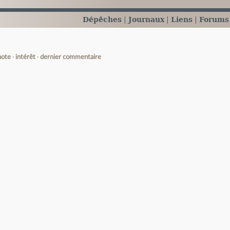
Dépêches
Journaux
Liens
Forums
note
intérêt
dernier commentaire
e