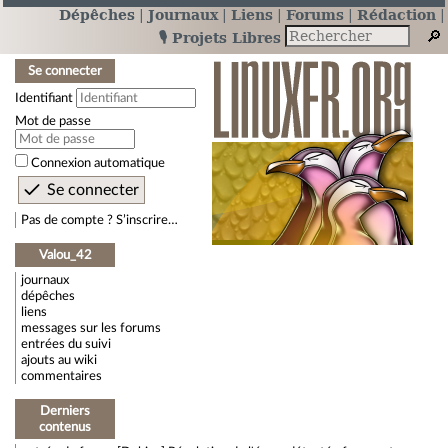
Dépêches
Journaux
Liens
Forums
Rédaction
🎙️ Projets Libres
Se connecter
Identifiant
Mot de passe
Connexion automatique
Pas de compte ? S’inscrire…
Valou_42
journaux
dépêches
liens
messages sur les forums
entrées du suivi
ajouts au wiki
commentaires
Derniers
contenus