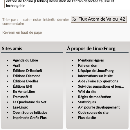
entrée de forum
[Debian] Résolution de l'écran détectée fausse et
inchangable
Flux Atom de Valou_42
Trier par :
date
note
intérêt
dernier
commentaire
Revenir en haut de page
Sites amis
À propos de LinuxFr.org
Agenda du Libre
Mentions légales
April
Faire un don
Éditions D-BookeR
L’équipe de LinuxFr.org
Éditions Diamond
Informations sur le site
Éditions Eyrolles
Aide / Foire aux questions
Éditions ENI
Suivi des suggestions et bogues
En Vente Libre
Wiki du site
Framasoft
Règles de modération
La Quadrature du Net
Statistiques
Lea-Linux
API pour le développement
Open Source Initiative
Code source du site
Imprimerie Grafik Plus
Plan du site