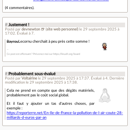
(
4 commentaires
).
#
Justement !
Posté par
devnewton 🍺
(
site web personnel
)
le 29 septembre 2025 à
17:02
.
Évalué à
7
.
Bayrou
Lecornu cherchait à peu près cette somme !
Ce post est offensant ? Prévenez moi sur https://linuxfr.org/board
#
Probablement sous-évalué
Posté par
Voltairine
le 29 septembre 2025 à 17:37
.
Évalué à
4
.
Dernière
modification le 29 septembre 2025 à 17:38.
Cela ne prend en compte que des dégâts matériels,
probablement pas le coût social global.
Et il faut y ajouter un tas d'autres choses, par
exemple :
https://reporterre.net/En-Ile-de-France-la-pollution-de-l-air-coute-28-
milliards-d-euros-par-an