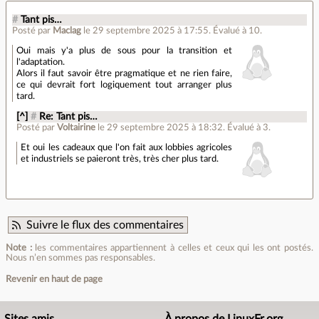
#
Tant pis…
Posté par
Maclag
le 29 septembre 2025 à 17:55
.
Évalué à
10
.
Oui mais y'a plus de sous pour la transition et
l'adaptation.
Alors il faut savoir être pragmatique et ne rien faire,
ce qui devrait fort logiquement tout arranger plus
tard.
[^]
#
Re: Tant pis…
Posté par
Voltairine
le 29 septembre 2025 à 18:32
.
Évalué à
3
.
Et oui les cadeaux que l'on fait aux lobbies agricoles
et industriels se paieront très, très cher plus tard.
Suivre le flux des commentaires
Note :
les commentaires appartiennent à celles et ceux qui les ont postés.
Nous n’en sommes pas responsables.
Revenir en haut de page
Sites amis
À propos de LinuxFr.org