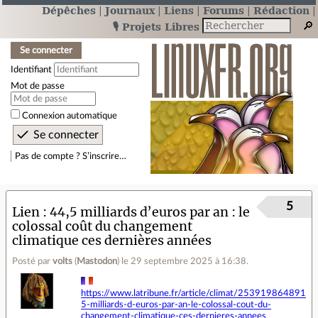
Dépêches
Journaux
Liens
Forums
Rédaction
🎙️ Projets Libres
Se connecter
Identifiant
Mot de passe
Connexion automatique
Pas de compte ? S’inscrire…
5
Lien
44,5 milliards d’euros par an : le
colossal coût du changement
climatique ces dernières années
Posté par
volts
(
Mastodon
)
le 29 septembre 2025 à 16:38
.
https://www.latribune.fr/article/climat/2539198648918
5-milliards-d-euros-par-an-le-colossal-cout-du-
changement-climatique-ces-dernieres-annees