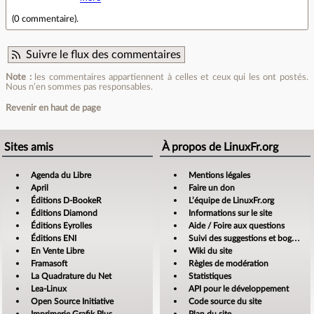
(
0 commentaire
).
Suivre le flux des commentaires
Note :
les commentaires appartiennent à celles et ceux qui les ont postés.
Nous n’en sommes pas responsables.
Revenir en haut de page
Sites amis
À propos de LinuxFr.org
Agenda du Libre
Mentions légales
April
Faire un don
Éditions D-BookeR
L’équipe de LinuxFr.org
Éditions Diamond
Informations sur le site
Éditions Eyrolles
Aide / Foire aux questions
Éditions ENI
Suivi des suggestions et bogues
En Vente Libre
Wiki du site
Framasoft
Règles de modération
La Quadrature du Net
Statistiques
Lea-Linux
API pour le développement
Open Source Initiative
Code source du site
Imprimerie Grafik Plus
Plan du site