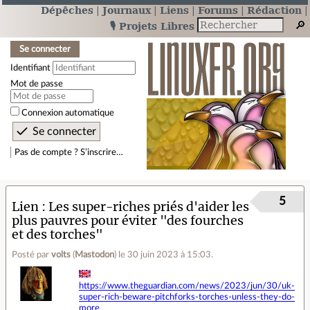
Dépêches
Journaux
Liens
Forums
Rédaction
🎙️ Projets Libres
Se connecter
Identifiant
Mot de passe
Connexion automatique
Pas de compte ? S’inscrire…
5
Lien
Les super-riches priés d'aider les
plus pauvres pour éviter "des fourches
et des torches"
Posté par
volts
(
Mastodon
)
le 30 juin 2023 à 15:03
.
https://www.theguardian.com/news/2023/jun/30/uk-
super-rich-beware-pitchforks-torches-unless-they-do-
more