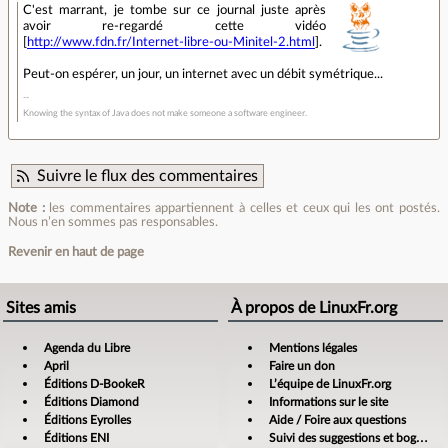
C'est marrant, je tombe sur ce journal juste après
avoir re-regardé cette vidéo
[
http://www.fdn.fr/Internet-libre-ou-Minitel-2.html
].
Peut-on espérer, un jour, un internet avec un débit symétrique...
Knowing the syntax of Java does not make someone a software engineer.
Suivre le flux des commentaires
Note :
les commentaires appartiennent à celles et ceux qui les ont postés.
Nous n’en sommes pas responsables.
Revenir en haut de page
Sites amis
À propos de LinuxFr.org
Agenda du Libre
Mentions légales
April
Faire un don
Éditions D-BookeR
L’équipe de LinuxFr.org
Éditions Diamond
Informations sur le site
Éditions Eyrolles
Aide / Foire aux questions
Éditions ENI
Suivi des suggestions et bogues