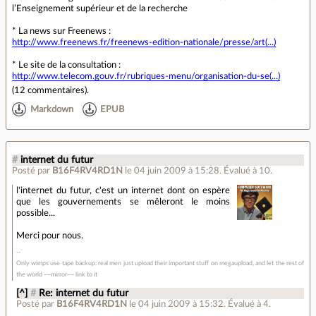
l’Enseignement supérieur et de la recherche
* La news sur Freenews :
http://www.freenews.fr/freenews-edition-nationale/presse/art(...)
* Le site de la consultation :
http://www.telecom.gouv.fr/rubriques-menu/organisation-du-se(...)
(
12 commentaires
).
Markdown
EPUB
#
internet du futur
Posté par
B16F4RV4RD1N
le 04 juin 2009 à 15:28
.
Évalué à
10
.
l'internet du futur, c'est un internet dont on espère
que les gouvernements se mêleront le moins
possible...
Merci pour nous.
Only wimps use tape backup: real men just upload their important stuff on megaupload, and let the rest of
the world ~~mirror~~ link to it
[^]
#
Re: internet du futur
Posté par
B16F4RV4RD1N
le 04 juin 2009 à 15:32
.
Évalué à
4
.