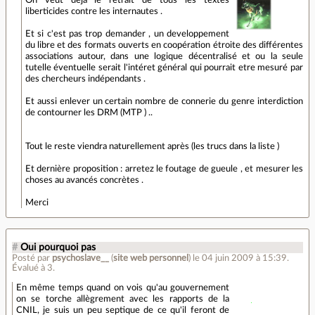
On veut déjà le retrait de tous les textes
liberticides contre les internautes .
Et si c'est pas trop demander , un developpement
du libre et des formats ouverts en coopération étroite des différentes
associations autour, dans une logique décentralisé et ou la seule
tutelle éventuelle serait l'intéret général qui pourrait etre mesuré par
des chercheurs indépendants .
Et aussi enlever un certain nombre de connerie du genre interdiction
de contourner les DRM (MTP ) ..
Tout le reste viendra naturellement après (les trucs dans la liste )
Et dernière proposition : arretez le foutage de gueule , et mesurer les
choses au avancés concrètes .
Merci
#
Oui pourquoi pas
Posté par
psychoslave__
(
site web personnel
)
le 04 juin 2009 à 15:39
.
Évalué à
3
.
En même temps quand on vois qu'au gouvernement
on se torche allègrement avec les rapports de la
CNIL, je suis un peu septique de ce qu'il feront de