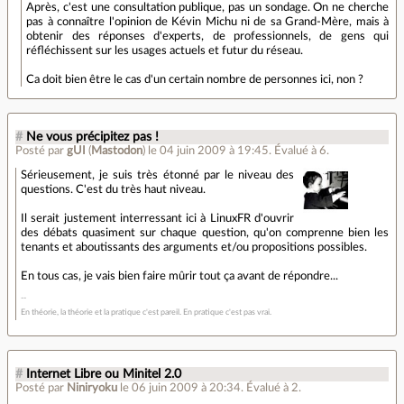
Après, c'est une consultation publique, pas un sondage. On ne cherche
pas à connaître l'opinion de Kévin Michu ni de sa Grand-Mère, mais à
obtenir des réponses d'experts, de professionnels, de gens qui
réfléchissent sur les usages actuels et futur du réseau.
Ca doit bien être le cas d'un certain nombre de personnes ici, non ?
#
Ne vous précipitez pas !
Posté par
gUI
(
Mastodon
)
le 04 juin 2009 à 19:45
.
Évalué à
6
.
Sérieusement, je suis très étonné par le niveau des
questions. C'est du très haut niveau.
Il serait justement interressant ici à LinuxFR d'ouvrir
des débats quasiment sur chaque question, qu'on comprenne bien les
tenants et aboutissants des arguments et/ou propositions possibles.
En tous cas, je vais bien faire mûrir tout ça avant de répondre...
En théorie, la théorie et la pratique c'est pareil. En pratique c'est pas vrai.
#
Internet Libre ou Minitel 2.0
Posté par
Niniryoku
le 06 juin 2009 à 20:34
.
Évalué à
2
.