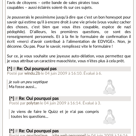
l'avis de citoyens – cette bande de sales pirates tous
coupables – aussi éclairés soient-ils sur ces sujets.
Je pousserais le pessimisme jusqu'à dire que c'est un bon honeypot pour
savoir qui estime qu'il à encore droit à une vie privée (vous voulez cacher
des choses, c'est bien que vous êtes coupable, espèce de nazi
pédophile). D'ailleurs, les premières questions, ce sont des
renseignement personnels. Et à la fin le formulaire de confirmation il
écrit «merci d'avoir contribué à l'alimentation de EDVIGE». Non, je
déconne. Ou pas. Pour le savoir, remplissez vite le formulaire !
Sur ce, je vous souhaite une joyeuse auto-délation, vous permettez que
je vous attribue un caractère masochiste, vous n'êtes plus à cela prêt.
[^]
#
Re: Oui pourquoi pas
Posté par
windu.2b
le 04 juin 2009 à 16:10
.
Évalué à
6
.
je suis un peu septique
Ma fosse aussi...
[^]
#
Re: Oui pourquoi pas
Posté par
polytan
le 04 juin 2009 à 16:14
.
Évalué à
3
.
Je viens de faire le Quizz et je n'ai pas compris
toutes les questions...
[^]
#
Re: Oui pourquoi pas
Posté par
psychoslave__
(
site web personnel
)
le 04 juin 2009 à 16:16
.