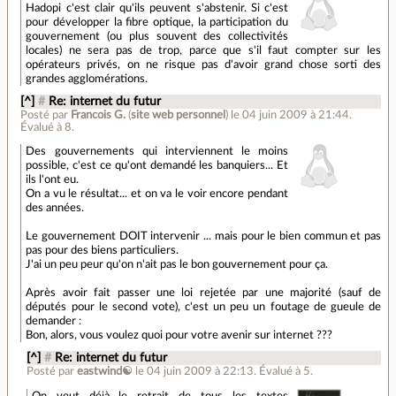
Hadopi c'est clair qu'ils peuvent s'abstenir. Si c'est
pour développer la fibre optique, la participation du
gouvernement (ou plus souvent des collectivités
locales) ne sera pas de trop, parce que s'il faut compter sur les
opérateurs privés, on ne risque pas d'avoir grand chose sorti des
grandes agglomérations.
[^]
#
Re: internet du futur
Posté par
Francois G.
(
site web personnel
)
le 04 juin 2009 à 21:44
.
Évalué à
8
.
Des gouvernements qui interviennent le moins
possible, c'est ce qu'ont demandé les banquiers... Et
ils l'ont eu.
On a vu le résultat... et on va le voir encore pendant
des années.
Le gouvernement DOIT intervenir ... mais pour le bien commun et pas
pas pour des biens particuliers.
J'ai un peu peur qu'on n'ait pas le bon gouvernement pour ça.
Après avoir fait passer une loi rejetée par une majorité (sauf de
députés pour le second vote), c'est un peu un foutage de gueule de
demander :
Bon, alors, vous voulez quoi pour votre avenir sur internet ???
[^]
#
Re: internet du futur
Posté par
eastwind☯
le 04 juin 2009 à 22:13
.
Évalué à
5
.