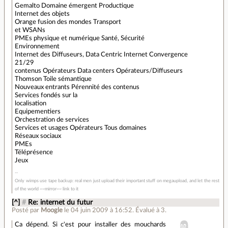
Gemalto Domaine émergent Productique
Internet des objets
Orange fusion des mondes Transport
et WSANs
PMEs physique et numérique Santé, Sécurité
Environnement
Internet des Diffuseurs, Data Centric Internet Convergence
21/29
contenus Opérateurs Data centers Opérateurs/Diffuseurs
Thomson Toile sémantique
Nouveaux entrants Pérennité des contenus
Services fondés sur la
localisation
Equipementiers
Orchestration de services
Services et usages Opérateurs Tous domaines
Réseaux sociaux
PMEs
Téléprésence
Jeux
Only wimps use tape backup: real men just upload their important stuff on megaupload, and let the rest
of the world ~~mirror~~ link to it
[^]
#
Re: internet du futur
Posté par
Moogle
le 04 juin 2009 à 16:52
.
Évalué à
3
.
Ca dépend. Si c'est pour installer des mouchards