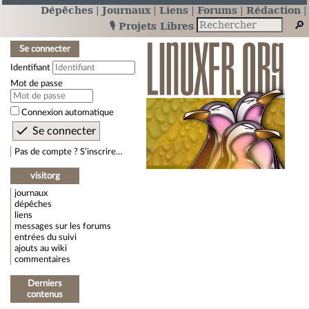
Dépêches
Journaux
Liens
Forums
Rédaction
🎙️ Projets Libres
Se connecter
Identifiant
Mot de passe
Connexion automatique
Pas de compte ? S’inscrire…
visitorg
journaux
dépêches
liens
messages sur les forums
entrées du suivi
ajouts au wiki
commentaires
Derniers
contenus