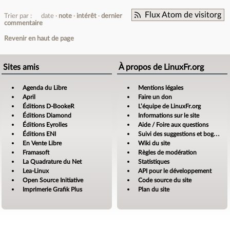
Flux Atom de visitorg
Trier par :
date
note
intérêt
dernier
commentaire
Revenir en haut de page
Sites amis
À propos de LinuxFr.org
Agenda du Libre
Mentions légales
April
Faire un don
Éditions D-BookeR
L’équipe de LinuxFr.org
Éditions Diamond
Informations sur le site
Éditions Eyrolles
Aide / Foire aux questions
Éditions ENI
Suivi des suggestions et bogues
En Vente Libre
Wiki du site
Framasoft
Règles de modération
La Quadrature du Net
Statistiques
Lea-Linux
API pour le développement
Open Source Initiative
Code source du site
Imprimerie Grafik Plus
Plan du site