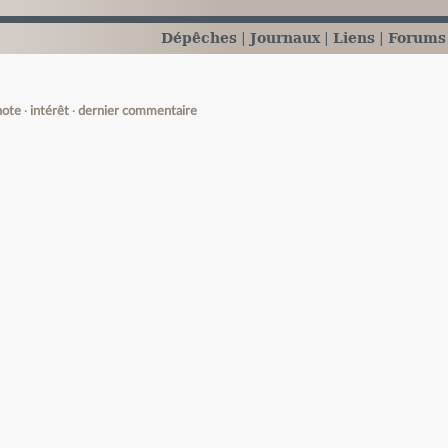
Dépêches
Journaux
Liens
Forums
note
intérêt
dernier commentaire
e