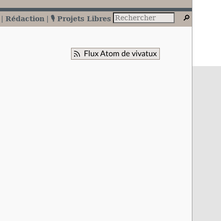
Rédaction
🎙️ Projets Libres
Flux Atom de vivatux