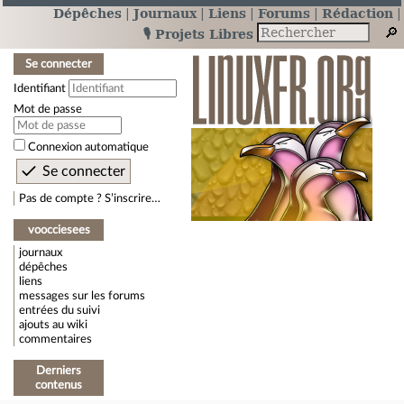
Dépêches
Journaux
Liens
Forums
Rédaction
🎙️ Projets Libres
Se connecter
Identifiant
Mot de passe
Connexion automatique
Pas de compte ? S’inscrire…
voocciesees
journaux
dépêches
liens
messages sur les forums
entrées du suivi
ajouts au wiki
commentaires
Derniers
contenus