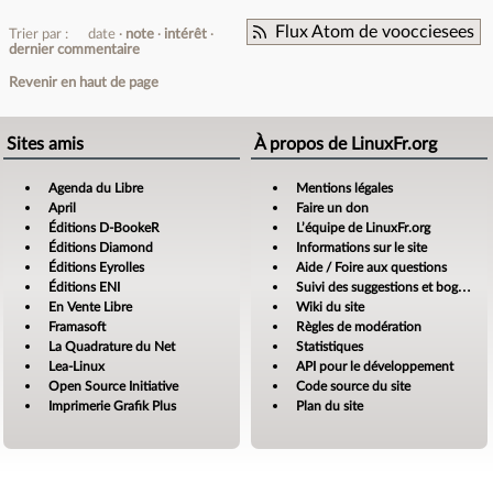
Flux Atom de voocciesees
Trier par :
date
note
intérêt
dernier commentaire
Revenir en haut de page
Sites amis
À propos de LinuxFr.org
Agenda du Libre
Mentions légales
April
Faire un don
Éditions D-BookeR
L’équipe de LinuxFr.org
Éditions Diamond
Informations sur le site
Éditions Eyrolles
Aide / Foire aux questions
Éditions ENI
Suivi des suggestions et bogues
En Vente Libre
Wiki du site
Framasoft
Règles de modération
La Quadrature du Net
Statistiques
Lea-Linux
API pour le développement
Open Source Initiative
Code source du site
Imprimerie Grafik Plus
Plan du site