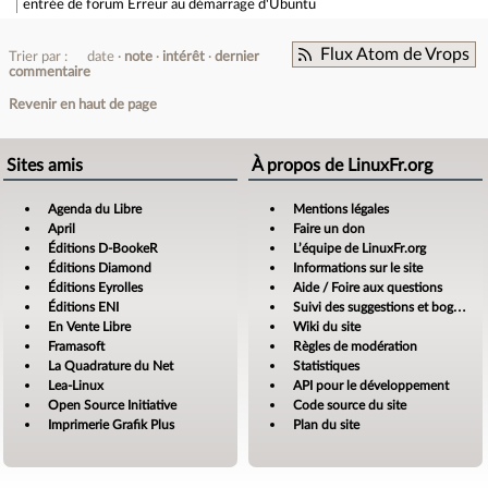
entrée de forum
Erreur au démarrage d'Ubuntu
Flux Atom de Vrops
Trier par :
date
note
intérêt
dernier
commentaire
Revenir en haut de page
Sites amis
À propos de LinuxFr.org
Agenda du Libre
Mentions légales
April
Faire un don
Éditions D-BookeR
L’équipe de LinuxFr.org
Éditions Diamond
Informations sur le site
Éditions Eyrolles
Aide / Foire aux questions
Éditions ENI
Suivi des suggestions et bogues
En Vente Libre
Wiki du site
Framasoft
Règles de modération
La Quadrature du Net
Statistiques
Lea-Linux
API pour le développement
Open Source Initiative
Code source du site
Imprimerie Grafik Plus
Plan du site