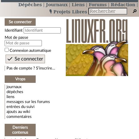
Dépêches
Journaux
Liens
Forums
Rédaction
🎙️ Projets Libres
Se connecter
Identifiant
Mot de passe
Connexion automatique
Pas de compte ? S’inscrire…
Vrops
journaux
dépêches
liens
messages sur les forums
entrées du suivi
ajouts au wiki
commentaires
Derniers
contenus