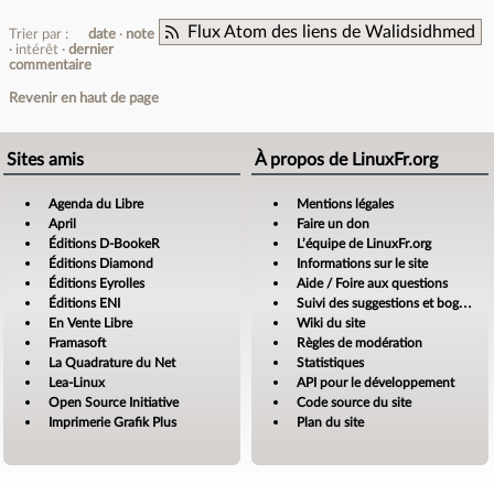
Flux Atom des liens de Walidsidhmed
Trier par :
date
note
intérêt
dernier
commentaire
Revenir en haut de page
Sites amis
À propos de LinuxFr.org
Agenda du Libre
Mentions légales
April
Faire un don
Éditions D-BookeR
L’équipe de LinuxFr.org
Éditions Diamond
Informations sur le site
Éditions Eyrolles
Aide / Foire aux questions
Éditions ENI
Suivi des suggestions et bogues
En Vente Libre
Wiki du site
Framasoft
Règles de modération
La Quadrature du Net
Statistiques
Lea-Linux
API pour le développement
Open Source Initiative
Code source du site
Imprimerie Grafik Plus
Plan du site