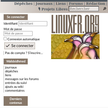
Dépêches
Journaux
Liens
Forums
Rédaction
🎙️ Projets Libres
Se connecter
Identifiant
Mot de passe
Connexion automatique
Pas de compte ? S’inscrire…
Walidsidhmed
journaux
dépêches
liens
messages sur les forums
entrées du suivi
ajouts au wiki
commentaires
Derniers
contenus