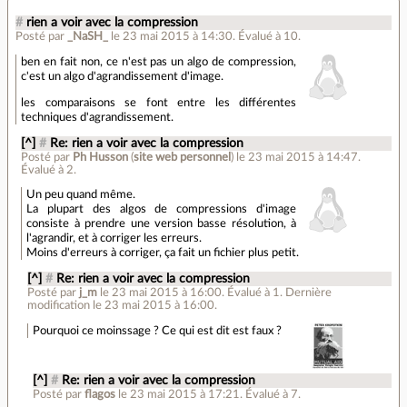
#
rien a voir avec la compression
Posté par
_NaSH_
le 23 mai 2015 à 14:30
.
Évalué à
10
.
ben en fait non, ce n'est pas un algo de compression,
c'est un algo d'agrandissement d'image.
les comparaisons se font entre les différentes
techniques d'agrandissement.
[^]
#
Re: rien a voir avec la compression
Posté par
Ph Husson
(
site web personnel
)
le 23 mai 2015 à 14:47
.
Évalué à
2
.
Un peu quand même.
La plupart des algos de compressions d'image
consiste à prendre une version basse résolution, à
l'agrandir, et à corriger les erreurs.
Moins d'erreurs à corriger, ça fait un fichier plus petit.
[^]
#
Re: rien a voir avec la compression
Posté par
j_m
le 23 mai 2015 à 16:00
.
Évalué à
1
.
Dernière
modification le 23 mai 2015 à 16:00.
Pourquoi ce moinssage ? Ce qui est dit est faux ?
[^]
#
Re: rien a voir avec la compression
Posté par
flagos
le 23 mai 2015 à 17:21
.
Évalué à
7
.