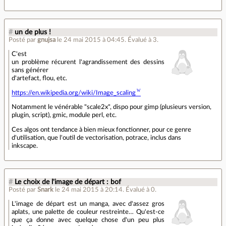
#
un de plus !
Posté par
gnujsa
le 24 mai 2015 à 04:45
.
Évalué à
3
.
C'est
un problème récurent l'agrandissement des dessins
sans générer
d'artefact, flou, etc.
https://en.wikipedia.org/wiki/Image_scaling
Notamment le vénérable "scale2x", dispo pour gimp (plusieurs version,
plugin, script), gmic, module perl, etc.
Ces algos ont tendance à bien mieux fonctionner, pour ce genre
d'utilisation, que l'outil de vectorisation, potrace, inclus dans
inkscape.
#
Le choix de l'image de départ : bof
Posté par
Snark
le 24 mai 2015 à 20:14
.
Évalué à
0
.
L'image de départ est un manga, avec d'assez gros
aplats, une palette de couleur restreinte… Qu'est-ce
que ça donne avec quelque chose d'un peu plus