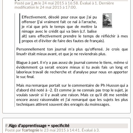
Posté par
j_m
le 24 mai 2015 à 16:58
.
Évalué à
1
.
Dernière
modification le 24 mai 2015 à 17:00.
Effectivement, désolé pour ceux que j'ai pu
offenser (j'ai vraiment fait ce nal à l'arrache,
je n'ai que pris le temps que de mettre la
nimage avec le crédit qui va bien (c.f. balise
alt) sans effectivement prendre le temps de réfléchir à mes
propos et d'éviter de faire des fautes de français).
Personnellement ton journal m'a plus qu'offensé. Je crois que
linuxfr était mieux avant, et que je ne reviendrais plus.
Blague à part. Il n'y a pas assez de journal comme le tiens, même si
évidemment ça serait encore mieux si tu avais fais un long et
laborieux travail de recherche et d'analyse pour nous en apporter
le suc final.
Mais ma remarque portait sur le commentaire de Ph Husson qui a
d'abord été noté à -2. Et comme je ne connais pas trop le sujet, je
voulais savoir si il y avait une raison. Mais ce qu'il dit me semble
encore assez raisonnable et j'ai remarqué que les sujets les plus
techniques attirent souvent des enragés du moinssages.
#
Algo d'apprentissage = specificité
Posté par
fcartegnie
le 23 mai 2015 à 14:41
.
Évalué à
3
.