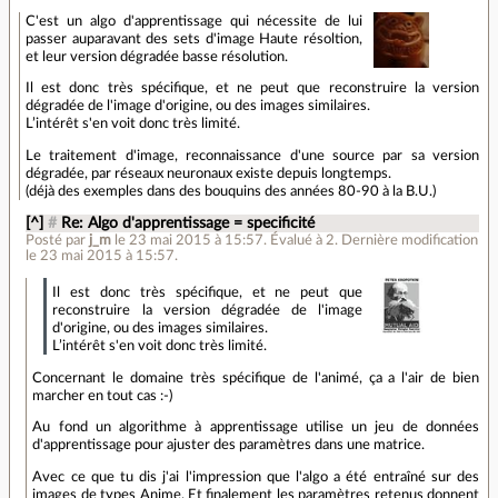
C'est un algo d'apprentissage qui nécessite de lui
passer auparavant des sets d'image Haute résoltion,
et leur version dégradée basse résolution.
Il est donc très spécifique, et ne peut que reconstruire la version
dégradée de l'image d'origine, ou des images similaires.
L’intérêt s'en voit donc très limité.
Le traitement d'image, reconnaissance d'une source par sa version
dégradée, par réseaux neuronaux existe depuis longtemps.
(déjà des exemples dans des bouquins des années 80-90 à la B.U.)
[^]
#
Re: Algo d'apprentissage = specificité
Posté par
j_m
le 23 mai 2015 à 15:57
.
Évalué à
2
.
Dernière modification
le 23 mai 2015 à 15:57.
Il est donc très spécifique, et ne peut que
reconstruire la version dégradée de l'image
d'origine, ou des images similaires.
L’intérêt s'en voit donc très limité.
Concernant le domaine très spécifique de l'animé, ça a l'air de bien
marcher en tout cas :-)
Au fond un algorithme à apprentissage utilise un jeu de données
d'apprentissage pour ajuster des paramètres dans une matrice.
Avec ce que tu dis j'ai l'impression que l'algo a été entraîné sur des
images de types Anime. Et finalement les paramètres retenus donnent