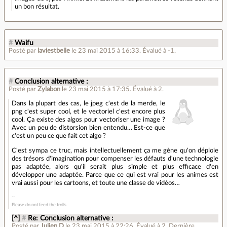
un bon résultat.
#
Waifu
Posté par
laviestbelle
le 23 mai 2015 à 16:33
.
Évalué à
-1
.
#
Conclusion alternative :
Posté par
Zylabon
le 23 mai 2015 à 17:35
.
Évalué à
2
.
Dans la plupart des cas, le jpeg c'est de la merde, le
png c'est super cool, et le vectoriel c'est encore plus
cool. Ça existe des algos pour vectoriser une image ?
Avec un peu de distorsion bien entendu… Est-ce que
c'est un peu ce que fait cet algo ?
C'est sympa ce truc, mais intellectuellement ça me gène qu'on déploie
des trésors d'imagination pour compenser les défauts d'une technologie
pas adaptée, alors qu'il serait plus simple et plus efficace d'en
développer une adaptée. Parce que ce qui est vrai pour les animes est
vrai aussi pour les cartoons, et toute une classe de vidéos…
Please do not feed the trolls
[^]
#
Re: Conclusion alternative :
Posté par
Julien.D
le 23 mai 2015 à 22:26
.
Évalué à
2
.
Dernière