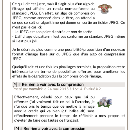
Ce qu'il dit est juste, mais il s'agit plus d'un algo de
filtrage qui affiche un rendu non-conforme au
standard JPEG. En effet, un algo de compression
JPEG, comme annoncé dans le titre, on attend a
ce que ce soit un algorithme qui donne en sortie un fichier JPEG. Ce
n'est pas le cas ici:
- Le JPEG est son point d'entrée et non de sortie
- L'affichage du pattern n'est pas conforme au standard JPEG même
si il est plus joli.
Je le décrirais plus comme une possibilité/proposition d'un nouveau
format d'image basé sur du JPEG que d'un algo de compression
JPEG.
Quoiqu'il soit et une fois les pinaillages terminés, la proposition reste
intéressante en terme de possibilités offertes pour améliorer les
effets de la dégradation du a la compression de l'image.
[^]
#
Re: rien a voir avec la compression
Posté par
warwick
le 24 mai 2015 à 16:14
.
Évalué à
2
.
Effectivement, désolé pour ceux que j'ai pu
offenser (j'ai vraiment fait ce nal à l'arrache, je
n'ai que pris le temps que de mettre la nimage
avec le crédit qui va bien (c.f. balise alt) sans
effectivement prendre le temps de réfléchir à mes propos et
d'éviter de faire des fautes de français).
[^]
#
Re: rien a voir avec la compression