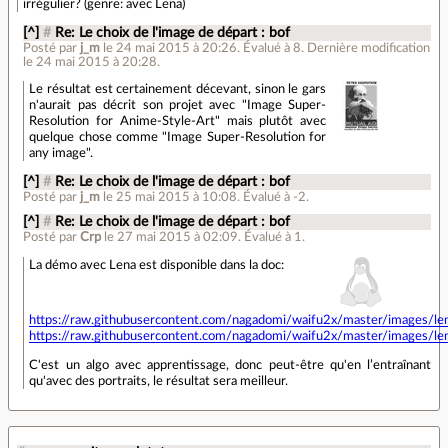
irrégulier? (genre: avec Lena)
[^]
#
Re: Le choix de l'image de départ : bof
Posté par
j_m
le 24 mai 2015 à 20:26
.
Évalué à
8
.
Dernière modification
le 24 mai 2015 à 20:28.
Le résultat est certainement décevant, sinon le gars
n'aurait pas décrit son projet avec "Image Super-
Resolution for Anime-Style-Art" mais plutôt avec
quelque chose comme "Image Super-Resolution for
any image".
[^]
#
Re: Le choix de l'image de départ : bof
Posté par
j_m
le 25 mai 2015 à 10:08
.
Évalué à
-2
.
[^]
#
Re: Le choix de l'image de départ : bof
Posté par
Crp
le 27 mai 2015 à 02:09
.
Évalué à
1
.
La démo avec Lena est disponible dans la doc:
https://raw.githubusercontent.com/nagadomi/waifu2x/master/images/le
https://raw.githubusercontent.com/nagadomi/waifu2x/master/images/le
C'est un algo avec apprentissage, donc peut-être qu'en l’entraînant
qu'avec des portraits, le résultat sera meilleur.