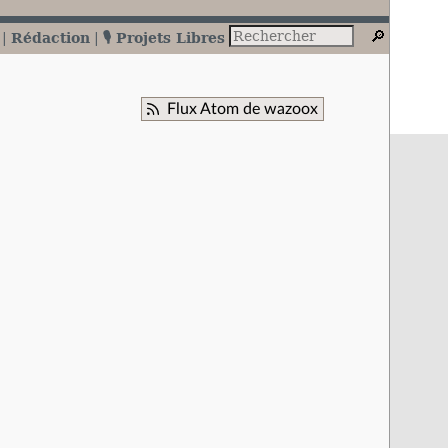
Rédaction
🎙️ Projets Libres
Flux Atom de wazoox