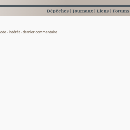
Dépêches
Journaux
Liens
Forums
note
intérêt
dernier commentaire
e