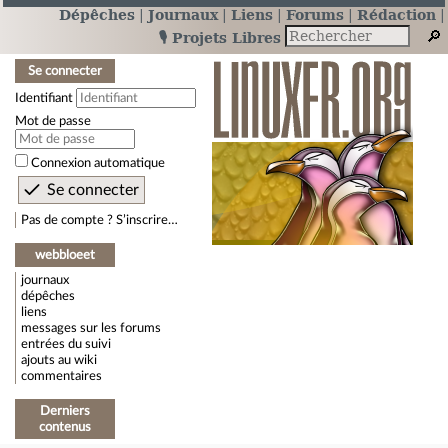
Dépêches
Journaux
Liens
Forums
Rédaction
🎙️ Projets Libres
Se connecter
Identifiant
Mot de passe
Connexion automatique
Pas de compte ? S’inscrire…
webbloeet
journaux
dépêches
liens
messages sur les forums
entrées du suivi
ajouts au wiki
commentaires
Derniers
contenus