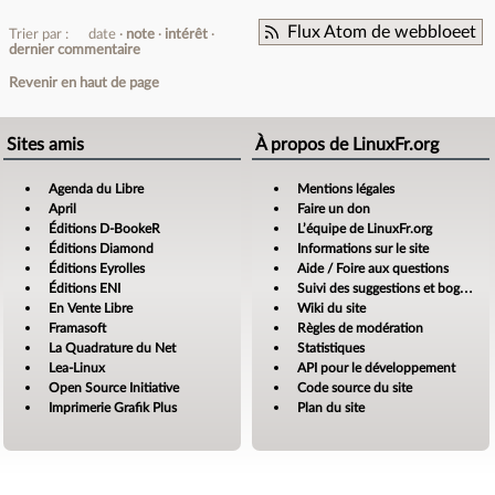
Flux Atom de webbloeet
Trier par :
date
note
intérêt
dernier commentaire
Revenir en haut de page
Sites amis
À propos de LinuxFr.org
Agenda du Libre
Mentions légales
April
Faire un don
Éditions D-BookeR
L’équipe de LinuxFr.org
Éditions Diamond
Informations sur le site
Éditions Eyrolles
Aide / Foire aux questions
Éditions ENI
Suivi des suggestions et bogues
En Vente Libre
Wiki du site
Framasoft
Règles de modération
La Quadrature du Net
Statistiques
Lea-Linux
API pour le développement
Open Source Initiative
Code source du site
Imprimerie Grafik Plus
Plan du site