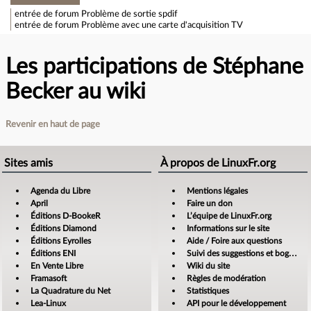
entrée de forum
Problème de sortie spdif
entrée de forum
Problème avec une carte d'acquisition TV
Les participations de Stéphane
Becker au wiki
Revenir en haut de page
Sites amis
À propos de LinuxFr.org
Agenda du Libre
Mentions légales
April
Faire un don
Éditions D-BookeR
L’équipe de LinuxFr.org
Éditions Diamond
Informations sur le site
Éditions Eyrolles
Aide / Foire aux questions
Éditions ENI
Suivi des suggestions et bogues
En Vente Libre
Wiki du site
Framasoft
Règles de modération
La Quadrature du Net
Statistiques
Lea-Linux
API pour le développement