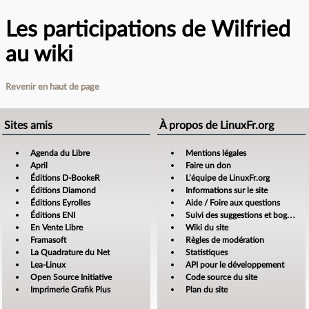
Les participations de Wilfried
au wiki
Revenir en haut de page
Sites amis
À propos de LinuxFr.org
Agenda du Libre
Mentions légales
April
Faire un don
Éditions D-BookeR
L’équipe de LinuxFr.org
Éditions Diamond
Informations sur le site
Éditions Eyrolles
Aide / Foire aux questions
Éditions ENI
Suivi des suggestions et bogues
En Vente Libre
Wiki du site
Framasoft
Règles de modération
La Quadrature du Net
Statistiques
Lea-Linux
API pour le développement
Open Source Initiative
Code source du site
Imprimerie Grafik Plus
Plan du site