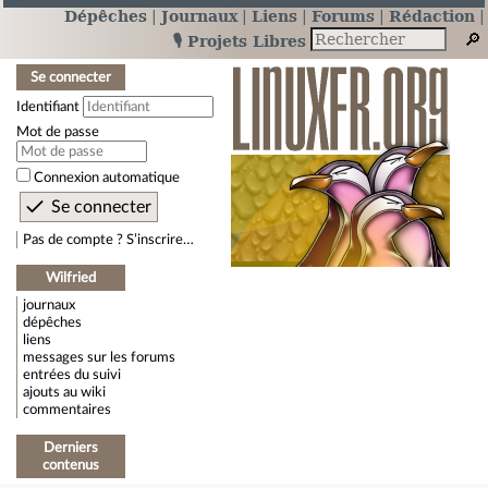
Dépêches
Journaux
Liens
Forums
Rédaction
🎙️ Projets Libres
Se connecter
Identifiant
Mot de passe
Connexion automatique
Pas de compte ? S’inscrire…
Wilfried
journaux
dépêches
liens
messages sur les forums
entrées du suivi
ajouts au wiki
commentaires
Derniers
contenus